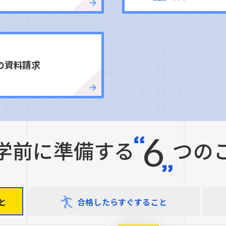
の資料請求
6
学前に準備する
つの
と
合格したら
すぐすること