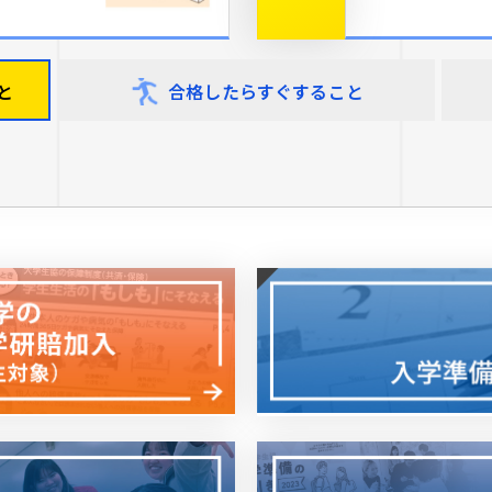
と
合格したら
すぐすること