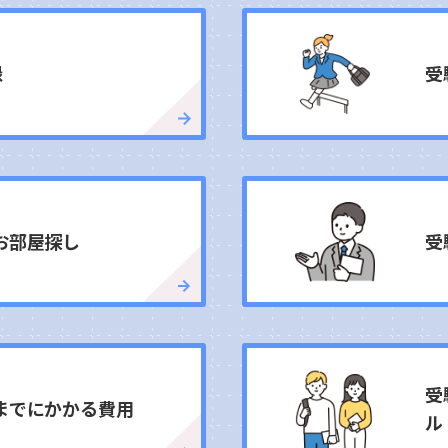
録
受
お部屋探し
受
受
までにかかる費用
ル