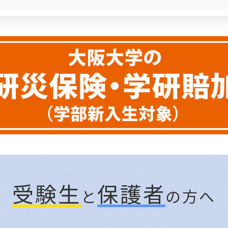
受験生
保護者
と
の方へ