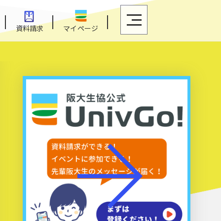
イト
-
-
資料請求
マイページ
-